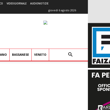
CO
VIDEOGIORNALE
AUDIONOTIZIE
giovedì 6 agosto 2026
IANO
BASSANESE
VENETO