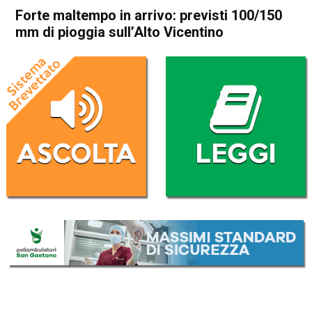
Forte maltempo in arrivo: previsti 100/150
mm di pioggia sull’Alto Vicentino
Home
Meteo
In Evidenza
Meteo
Forte maltempo in arrivo:
previsti 100/150 mm di
pioggia sull’Alto Vicentino
Da
Davide Deganello
29 Ottobre 2023
(aggiornato il
29 Ottobre 2023 16:47
)
ASCOLTA L'AUDIO