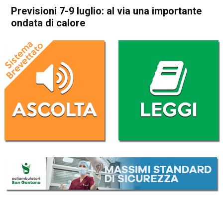
Previsioni 7-9 luglio: al via una importante
ondata di calore
Home
Meteo
In Evidenza
Meteo
Previsioni 7-9 luglio: al via
una importante ondata di
calore
Da
Davide Deganello
7 Luglio 2023
(aggiornato il
7 Luglio 2023 13:10
)
ASCOLTA L'AUDIO