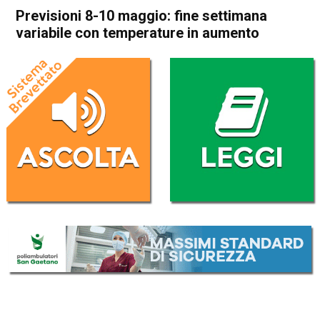
Previsioni 8-10 maggio: fine settimana
variabile con temperature in aumento
Home
Meteo
In Evidenza
Meteo
Previsioni 8-10 maggio: fine
settimana variabile con
temperature in aumento
Da
Davide Deganello
7 Maggio 2026
(aggiornato il
8 Maggio 2026 10:36
)
ASCOLTA L'AUDIO