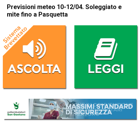
Previsioni meteo 10-12/04. Soleggiato e
mite fino a Pasquetta
Home
Meteo
In Evidenza
Meteo
Previsioni meteo 10-12/04.
Soleggiato e mite fino a
Pasquetta
Da
Davide Deganello
10 Aprile 2020
(aggiornato il
10 Aprile 2020 11:02
)
ASCOLTA L'AUDIO