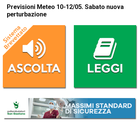
Previsioni Meteo 10-12/05. Sabato nuova
perturbazione
Home
Meteo
In Evidenza
Meteo
Previsioni Meteo 10-12/05.
Sabato nuova perturbazione
Da
Davide Deganello
10 Maggio 2019
(aggiornato il
10 Maggio 2019 13:15
)
ASCOLTA L'AUDIO
Lettore
00:00
00:00