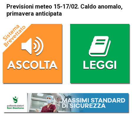
Previsioni meteo 15-17/02. Caldo anomalo,
primavera anticipata
Home
Meteo
In Evidenza
Meteo
Previsioni meteo 15-17/02.
Caldo anomalo, primavera
anticipata
Da
Davide Deganello
15 Febbraio 2019
(aggiornato il
15 Febbraio 2019 9:50
)
ASCOLTA L'AUDIO