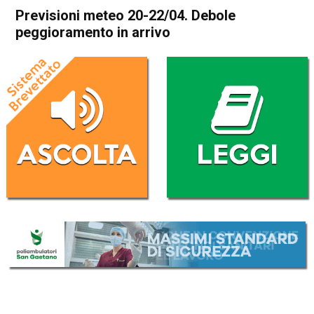
Previsioni meteo 20-22/04. Debole
peggioramento in arrivo
Home
Meteo
In Evidenza
Meteo
Previsioni meteo 20-22/04.
Debole peggioramento in
arrivo
Da
Davide Deganello
19 Aprile 2020
(aggiornato il
19 Aprile 2020 21:17
)
ASCOLTA L'AUDIO