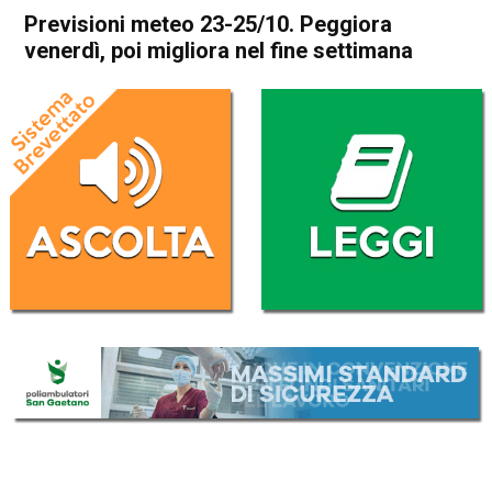
Previsioni meteo 23-25/10. Peggiora
venerdì, poi migliora nel fine settimana
Home
Meteo
In Evidenza
Meteo
Previsioni meteo 23-25/10.
Peggiora venerdì, poi migliora
nel fine settimana
Da
Davide Deganello
23 Ottobre 2020
(aggiornato il
23 Ottobre 2020 12:02
)
ASCOLTA L'AUDIO