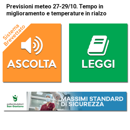
Previsioni meteo 27-29/10. Tempo in
miglioramento e temperature in rialzo
Home
Meteo
In Evidenza
Meteo
Previsioni meteo 27-29/10.
Tempo in miglioramento e
temperature in rialzo
Da
Davide Deganello
27 Ottobre 2020
(aggiornato il
27 Ottobre 2020 12:27
)
ASCOLTA L'AUDIO