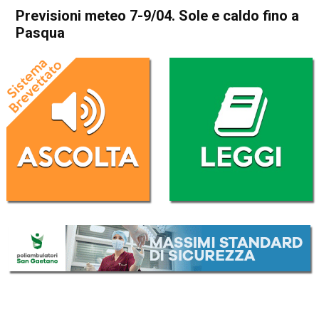
Previsioni meteo 7-9/04. Sole e caldo fino a
Pasqua
Home
Meteo
In Evidenza
Meteo
Previsioni meteo 7-9/04. Sole
e caldo fino a Pasqua
Da
Davide Deganello
7 Aprile 2020
(aggiornato il
7 Aprile 2020 10:47
)
ASCOLTA L'AUDIO
Lettore
00:00
00:00