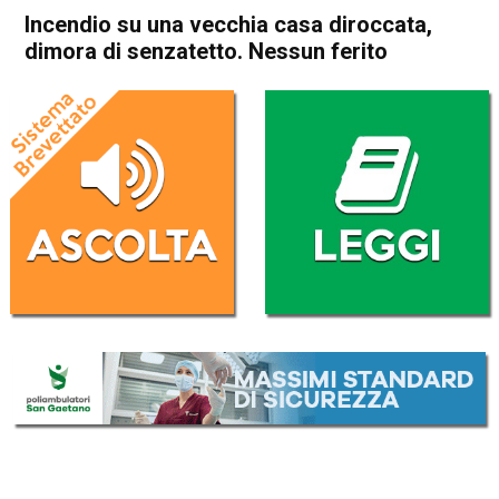
Incendio su una vecchia casa diroccata,
dimora di senzatetto. Nessun ferito
Home
Noventa Vicentina
Cronaca
In Evidenza
Noventa Vicentina
Incendio su una vecchia casa
diroccata, dimora di
senzatetto. Nessun ferito
Da
Omar Dal Maso
8 Aprile 2019
(aggiornato il
8 Aprile 2019 18:27
)
ASCOLTA L'AUDIO