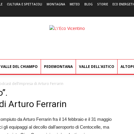
LE
CULTURA E SPETTACOLI
MONTAGNA
METEO
BLOG
STORIE
ECO ENERGETI
L'Eco
Vicentino
VALLE DEL CHIAMPO
PEDEMONTANA
VALLE DELL’ASTICO
ALTOP
odcast dell’impresa di Arturo Ferrarin
”.
di Arturo Ferrarin
ompiuto da Arturo Ferrarin fra il 14 febbraio e il 31 maggio
ci gli equipaggi al decollo dall’aeroporto di Centocelle, ma