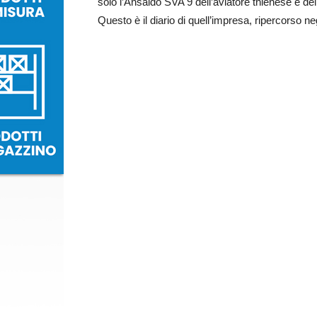
solo l’Ansaldo SVA 9 dell’aviatore thienese e de
Questo è il diario di quell’impresa, ripercorso neg