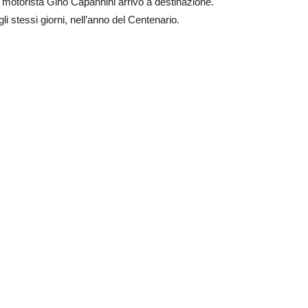
l motorista Gino Capannini arrivò a destinazione.
li stessi giorni, nell’anno del Centenario.