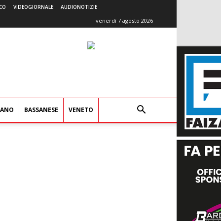
CO
VIDEOGIORNALE
AUDIONOTIZIE
venerdì 7 agosto 2026
IANO
BASSANESE
VENETO