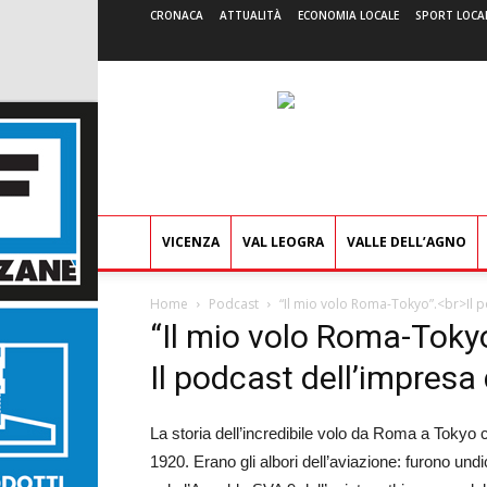
CRONACA
ATTUALITÀ
ECONOMIA LOCALE
SPORT LOCA
VICENZA
VAL LEOGRA
VALLE DELL’AGNO
Home
Podcast
“Il mio volo Roma-Tokyo”.<br>Il p
“Il mio volo Roma-Tokyo
Il podcast dell’impresa 
La storia dell’incredibile volo da Roma a Tokyo c
1920. Erano gli albori dell’aviazione: furono undi