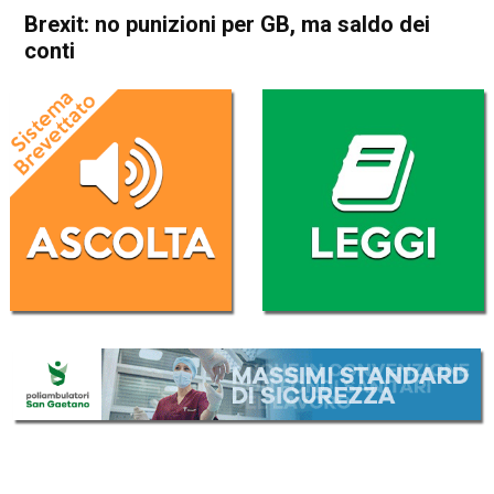
Brexit: no punizioni per GB, ma saldo dei
conti
Home
Politica Esteri
Politica Esteri
Brexit: no punizioni per GB,
ma saldo dei conti
Da
Redazione Nazionale
3 Maggio 2017
(aggiornato il
3 Maggio 2017 14:10
)
ASCOLTA L'AUDIO
Lettore
00:00
00:00