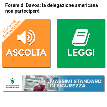
Forum di Davos: la delegazione americana
non parteciperà
Home
Politica Esteri
Politica Esteri
Forum di Davos: la
delegazione americana non
parteciperà
Da
Redazione Nazionale
18 Gennaio 2019
(aggiornato il
18 Gennaio 2019 9:34
)
ASCOLTA L'AUDIO