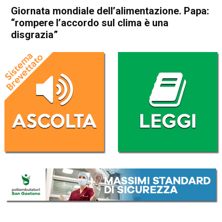
Giornata mondiale dell’alimentazione. Papa:
“rompere l’accordo sul clima è una
disgrazia”
Home
Politica Esteri
Politica Esteri
Giornata mondiale
dell’alimentazione. Papa:
“rompere l’accordo sul clima
è una disgrazia”
Da
Redazione Nazionale
16 Ottobre 2017
(aggiornato il
16 Ottobre 2017 13:28
)