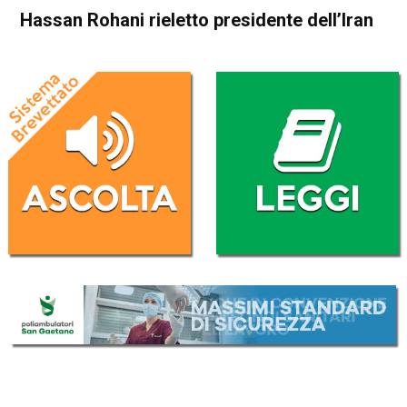
Hassan Rohani rieletto presidente dell’Iran
Home
Politica Esteri
Politica Esteri
Hassan Rohani rieletto
presidente dell’Iran
Da
Redazione Nazionale
20 Maggio 2017
(aggiornato il
20 Maggio 2017 23:50
)
ASCOLTA L'AUDIO
Lettore
00:00
00:00