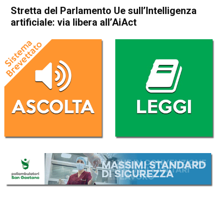
Stretta del Parlamento Ue sull’Intelligenza
artificiale: via libera all’AiAct
Home
Politica Esteri
Politica Esteri
Stretta del Parlamento Ue
sull’Intelligenza artificiale: via
libera all’AiAct
Da
Redazione Nazionale
11 Maggio 2023
(aggiornato il
11 Maggio 2023 19:12
)
ASCOLTA L'AUDIO