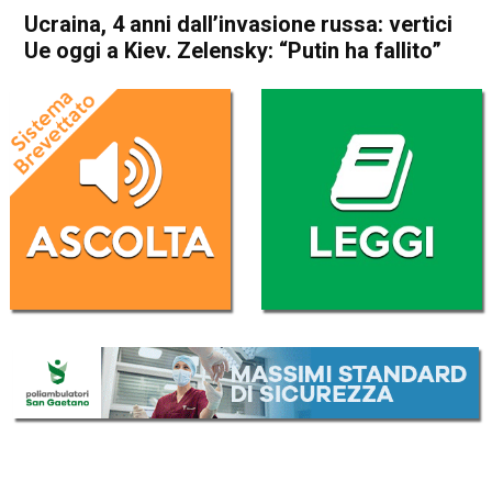
Ucraina, 4 anni dall’invasione russa: vertici
Ue oggi a Kiev. Zelensky: “Putin ha fallito”
Home
Politica Esteri
Politica Esteri
Ucraina, 4 anni dall’invasione
russa: vertici Ue oggi a Kiev.
Zelensky: “Putin ha fallito”
Da
Redazione Nazionale
24 Febbraio 2026
(aggiornato il
24 Febbraio 2026 15:24
)
ASCOLTA L'AUDIO