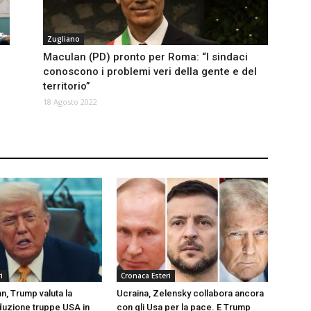
Zugliano
Maculan (PD) pronto per Roma: “I sindaci
conoscono i problemi veri della gente e del
territorio”
18 Agosto 2022
i
Cronaca Esteri
an, Trump valuta la
Ucraina, Zelensky collabora ancora
iduzione truppe USA in
con gli Usa per la pace. E Trump