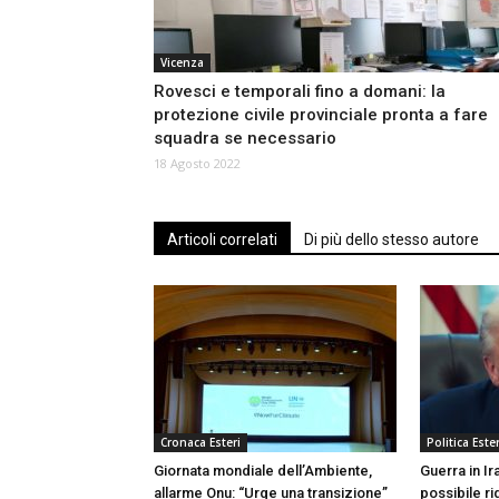
Vicenza
Rovesci e temporali fino a domani: la
protezione civile provinciale pronta a fare
squadra se necessario
18 Agosto 2022
Articoli correlati
Di più dello stesso autore
Cronaca Esteri
Politica Ester
Giornata mondiale dell’Ambiente,
Guerra in Ir
allarme Onu: “Urge una transizione”
possibile r