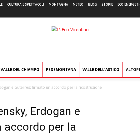
LE
CULTURA E SPETTACOLI
MONTAGNA
METEO
BLOG
STORIE
ECO ENERGETI
L'Eco
Vicentino
VALLE DEL CHIAMPO
PEDEMONTANA
VALLE DELL’ASTICO
ALTOP
rdogan e Guterres: firmato un accordo per la ricostruzione
lensky, Erdogan e
n accordo per la