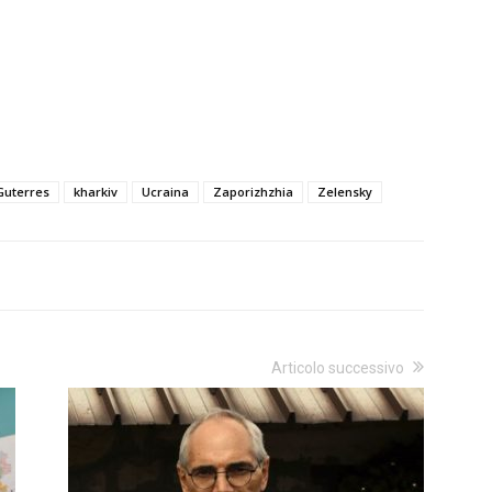
Guterres
kharkiv
Ucraina
Zaporizhzhia
Zelensky
Articolo successivo