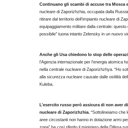
Continuano gli scambi di accuse tra Mosca 
nucleare di Zaporizhzhia, occupata dalla Russia 
ritirare dal territorio dell’impianto nucleare di Za
equipaggiamento militare dalla centrale: quest
possibile” tuona intanto Zelensky in un nuovo vi
Anche gli Usa chiedono lo stop delle operazio
l’Agenzia internazionale per l’energia atomica ha
nella centrale nucleare di Zaporizhzhya. “Ho sot
alla sicurezza nucleare causate dalle ostilità de
Kuleba.
L’esercito russo però assicura di non aver di
nucleare di Zaporizhzhia.
“Sottolineiamo che l
aree circostanti non hanno in dotazione armi pes
zona” ha così riferito il ministero della Difesa ru