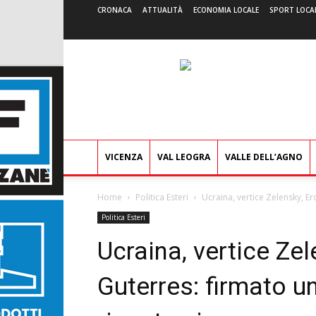
CRONACA
ATTUALITÀ
ECONOMIA LOCALE
SPORT LOCA
VICENZA
VAL LEOGRA
VALLE DELL’AGNO
Home
Politica Esteri
Ucraina, vertice Zelensky, E
Politica Esteri
Ucraina, vertice Ze
Guterres: firmato u