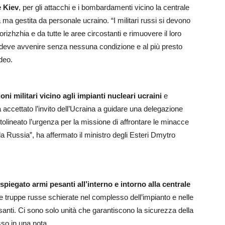
e Kiev
, per gli attacchi e i bombardamenti vicino la centrale
ma gestita da personale ucraino. “I militari russi si devono
porizhzhia e da tutte le aree circostanti e rimuovere il loro
o deve avvenire senza nessuna condizione e al più presto
deo.
ni militari vicino agli impianti nucleari ucraini
e
 accettato l’invito dell’Ucraina a guidare una delegazione
tolineato l’urgenza per la missione di affrontare le minacce
lla Russia”, ha affermato il ministro degli Esteri Dmytro
spiegato armi pesanti all’interno e intorno alla centrale
e truppe russe schierate nel complesso dell’impianto e nelle
anti. Ci sono solo unità che garantiscono la sicurezza della
sso in una nota.