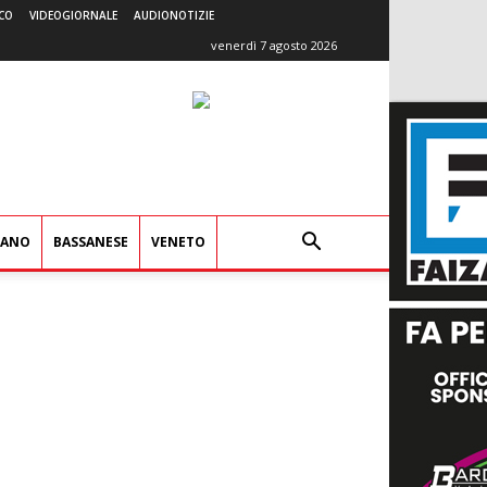
CO
VIDEOGIORNALE
AUDIONOTIZIE
venerdì 7 agosto 2026
IANO
BASSANESE
VENETO