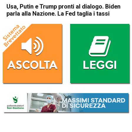
Usa, Putin e Trump pronti al dialogo. Biden
parla alla Nazione. La Fed taglia i tassi
Home
Politica Esteri
Politica Esteri
Usa, Putin e Trump pronti al
dialogo. Biden parla alla
Nazione. La Fed taglia i tassi
Da
Redazione Nazionale
8 Novembre 2024
(aggiornato il
8 Novembre 2024 9:40
)
ASCOLTA L'AUDIO