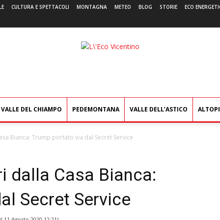
LE
CULTURA E SPETTACOLI
MONTAGNA
METEO
BLOG
STORIE
ECO ENERGETI
L'Eco
Vicentino
VALLE DEL CHIAMPO
PEDEMONTANA
VALLE DELL’ASTICO
ALTOP
Casa Bianca: Trump portato via dal Secret Service
ri dalla Casa Bianca:
al Secret Service
il
11 Agosto 2020 12:21
)