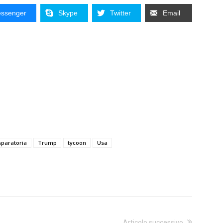
ssenger
Skype
Twitter
Email
sparatoria
Trump
tycoon
Usa
Articolo successivo