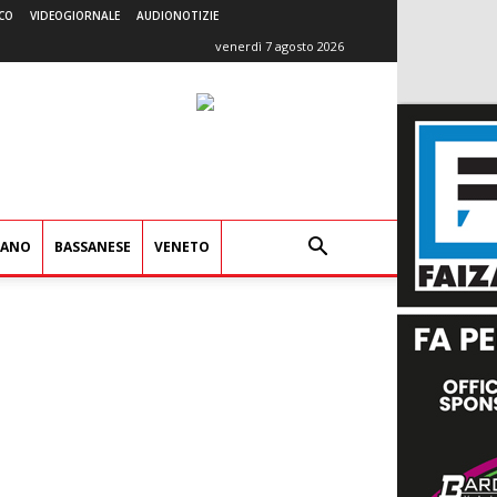
CO
VIDEOGIORNALE
AUDIONOTIZIE
venerdì 7 agosto 2026
IANO
BASSANESE
VENETO