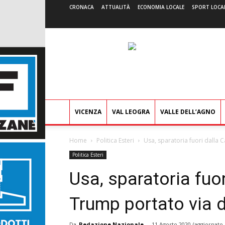
CRONACA
ATTUALITÀ
ECONOMIA LOCALE
SPORT LOCA
VICENZA
VAL LEOGRA
VALLE DELL’AGNO
Home
Politica Esteri
Usa, sparatoria fuori dalla 
Politica Esteri
Usa, sparatoria fuo
Trump portato via d
Da
Redazione Nazionale
-
11 Agosto 2020
(aggiornato 