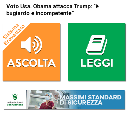
Voto Usa. Obama attacca Trump: “è
bugiardo e incompetente”
Home
Politica Esteri
Politica Esteri
Voto Usa. Obama attacca
Trump: “è bugiardo e
incompetente”
Da
Redazione Nazionale
22 Ottobre 2020
(aggiornato il
22 Ottobre 2020 12:21
)
ASCOLTA L'AUDIO