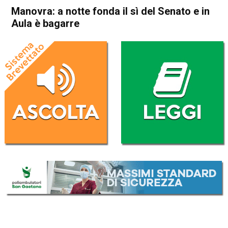
Manovra: a notte fonda il sì del Senato e in
Aula è bagarre
Home
Politica Italia
Politica Italia
Manovra: a notte fonda il sì
del Senato e in Aula è
bagarre
Da
Redazione Nazionale
23 Dicembre 2018
(aggiornato il
24 Dicembre 2018 8:46
)
ASCOLTA L'AUDIO