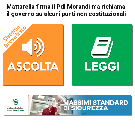
Mattarella firma il Pdl Morandi ma richiama
il governo su alcuni punti non costituzionali
Home
Politica Italia
Politica Italia
Mattarella firma il Pdl
Morandi ma richiama il
governo su alcuni punti non
costituzionali
Da
Redazione Nazionale
15 Aprile 2025
(aggiornato il
16 Aprile 2025 8:55
)