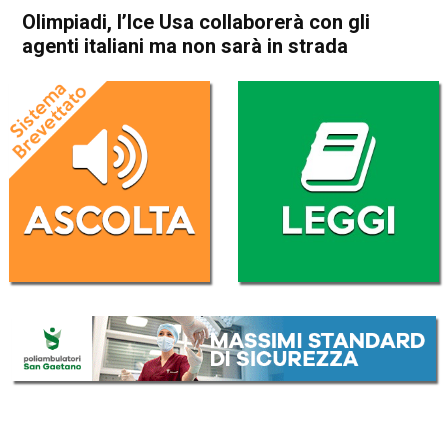
Olimpiadi, l’Ice Usa collaborerà con gli
agenti italiani ma non sarà in strada
Home
Politica Italia
Politica Italia
Olimpiadi, l’Ice
Usa collaborerà con gli agenti
italiani ma non sarà in strada
Da
Redazione Nazionale
28 Gennaio 2026
(aggiornato il
28 Gennaio 2026 10:55
)
ASCOLTA L'AUDIO