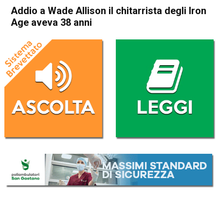
Addio a Wade Allison il chitarrista degli Iron
Age aveva 38 anni
Home
Radionotizie
Radionotizie
Addio a Wade Allison il
chitarrista degli Iron Age
aveva 38 anni
Da
Redazione Nazionale
15 Settembre 2020
ASCOLTA L'AUDIO