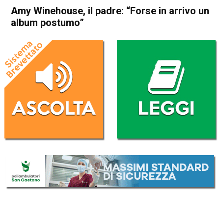
Amy Winehouse, il padre: “Forse in arrivo un
album postumo”
Home
Radionotizie
Radionotizie
Amy Winehouse, il padre:
“Forse in arrivo un album
postumo”
Da
Giulia Busellato
25 Luglio 2021
ASCOLTA L'AUDIO