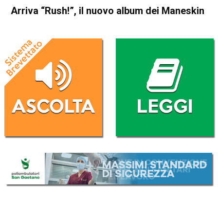
Arriva “Rush!”, il nuovo album dei Maneskin
Home
Radionotizie
Radionotizie
Arriva “Rush!”, il nuovo album
dei Maneskin
Da
Mr. Charly
1 Novembre 2022
(aggiornato il
3 Novembre 2022 15:13
)
ASCOLTA L'AUDIO
Lettore
00:00
00:00