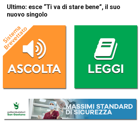
Ultimo: esce “Ti va di stare bene”, il suo
nuovo singolo
Home
Radionotizie
Radionotizie
Ultimo: esce “Ti va di stare
bene”, il suo nuovo singolo
Da
Mr. Charly
27 Ottobre 2022
ASCOLTA L'AUDIO
Lettore
00:00
00:00