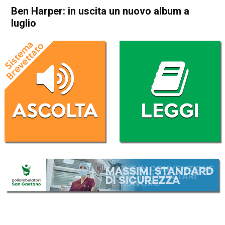
Ben Harper: in uscita un nuovo album a
luglio
Home
Radionotizie
Radionotizie
Ben Harper: in uscita un
nuovo album a luglio
Da
Mr. Charly
17 Giugno 2022
ASCOLTA L'AUDIO
Lettore
00:00
00:00