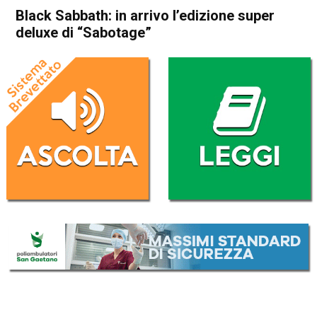
Black Sabbath: in arrivo l’edizione super
deluxe di “Sabotage”
Home
Radionotizie
Radionotizie
Black Sabbath: in arrivo
l’edizione super deluxe di
“Sabotage”
Da
Giulia Busellato
16 Aprile 2021
ASCOLTA L'AUDIO