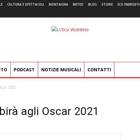
LE
CULTURA E SPETTACOLI
MONTAGNA
METEO
BLOG
STORIE
ECO ENERGETI
L'Eco
Vicentino
STO
PODCAST
NOTIZIE MUSICALI
CONTATTI
Oscar 2021
ibirà agli Oscar 2021