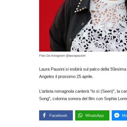
Foto Da Instagram @laurapausini
Laura Pausini si esibirà sul palco della 93esi
Angeles il prossimo 25 aprile.
L’artista romagnola canterà “Io sì (Seen)”, la ca
Song”, colonna sonora del film con Sophia Loren
Facebook
WhatsApp
Me