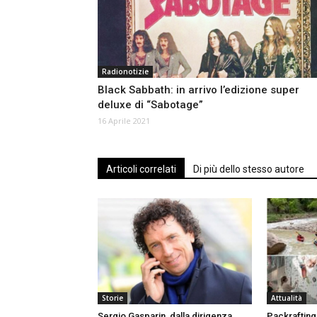
Radionotizie
Black Sabbath: in arrivo l’edizione super
deluxe di “Sabotage”
16 Aprile 2021
Articoli correlati
Di più dello stesso autore
Storie
Attualità
Sergio Gasparin, dalla dirigenza
Packrafting