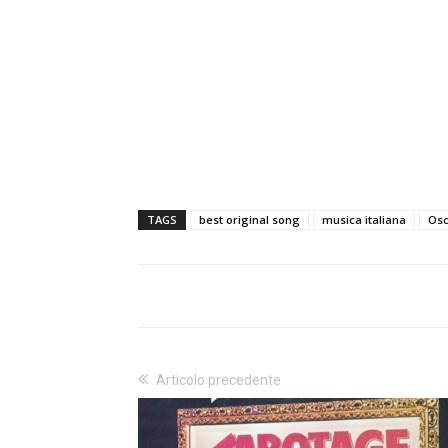
TAGS
best original song
musica italiana
Osc
Articolo precedente