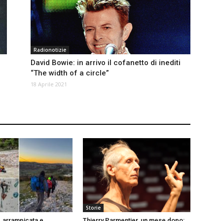
Radionotizie
David Bowie: in arrivo il cofanetto di inediti
“The width of a circle”
18 Aprile 2021
Storie
, arrampicata e
Thierry Parmentier, un mese dopo: