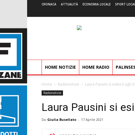
CRONACA
ATTUALITÀ
ECONOMIA LOCALE
SPORT LOCA
HOME NOTIZIE
HOME RADIO
PALINSE
Home
Radionotizie
Laura Pausini si esibirà agli 
Radionotizie
Laura Pausini si es
Da
Giulia Busellato
-
17 Aprile 2021