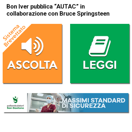
Bon Iver pubblica “AUTAC” in
collaborazione con Bruce Springsteen
Home
Radionotizie
Radionotizie
Bon Iver pubblica “AUTAC” in
collaborazione con Bruce
Springsteen
Da
Redazione Nazionale
7 Agosto 2020
(aggiornato il
7 Agosto 2020 11:50
)
ASCOLTA L'AUDIO