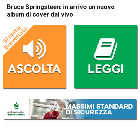
Bruce Springsteen: in arrivo un nuovo
album di cover dal vivo
Home
Radionotizie
Radionotizie
Bruce Springsteen: in arrivo
un nuovo album di cover dal
vivo
Da
Giulia Busellato
5 Marzo 2021
ASCOLTA L'AUDIO