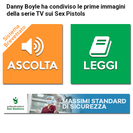
Danny Boyle ha condiviso le prime immagini
della serie TV sui Sex Pistols
Home
Radionotizie
Radionotizie
Danny Boyle ha condiviso le
prime immagini della serie TV
sui Sex Pistols
Da
Giulia Busellato
5 Marzo 2021
(aggiornato il
5 Marzo 2021 14:47
)
ASCOLTA L'AUDIO