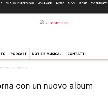
LE
CULTURA E SPETTACOLI
MONTAGNA
METEO
BLOG
STORIE
ECO ENERGETI
L'Eco
Vicentino
STO
PODCAST
NOTIZIE MUSICALI
CONTATTI
un nuovo album e tour
orna con un nuovo album