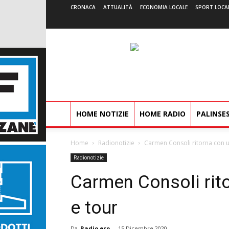
CRONACA
ATTUALITÀ
ECONOMIA LOCALE
SPORT LOCA
HOME NOTIZIE
HOME RADIO
PALINSE
Home
Radionotizie
Carmen Consoli ritorna con 
Radionotizie
Carmen Consoli rit
e tour
Da
Radio eco
-
15 Dicembre 2020