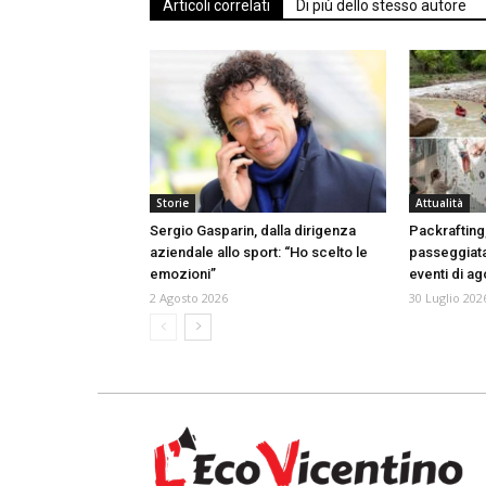
Articoli correlati
Di più dello stesso autore
Storie
Attualità
Sergio Gasparin, dalla dirigenza
Packrafting
aziendale allo sport: “Ho scelto le
passeggiata
emozioni”
eventi di a
2 Agosto 2026
30 Luglio 202