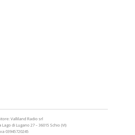
itore: Valliland Radio srl
a Lago di Lugano 27 – 36015 Schio (VI)
Iva 03945720245