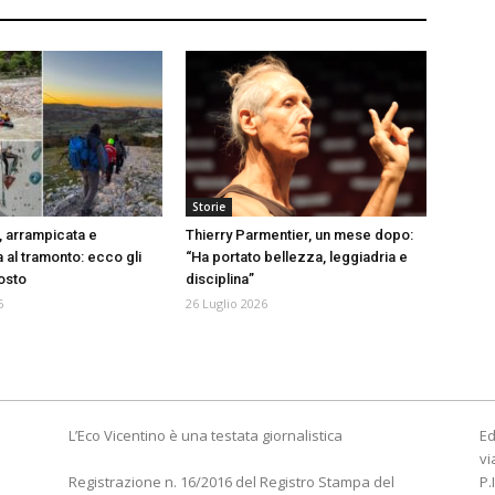
Storie
, arrampicata e
Thierry Parmentier, un mese dopo:
 al tramonto: ecco gli
“Ha portato bellezza, leggiadria e
gosto
disciplina”
6
26 Luglio 2026
L’Eco Vicentino è una testata giornalistica
Ed
vi
Registrazione n. 16/2016 del Registro Stampa del
P.