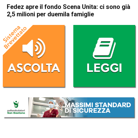
Fedez apre il fondo Scena Unita: ci sono già
2,5 milioni per duemila famiglie
Home
Radionotizie
Radionotizie
Fedez apre il fondo Scena
Unita: ci sono già 2,5 milioni
per duemila famiglie
Da
Radio eco
15 Dicembre 2020
ASCOLTA L'AUDIO