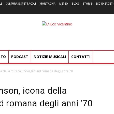
LE
CULTURA E SPETTACOLI
MONTAGNA
METEO
BLOG
STORIE
ECO ENERGETI
L'Eco
Vicentino
STO
PODCAST
NOTIZIE MUSICALI
CONTATTI
na della musica underground romana degli anni ’70
nson, icona della
 romana degli anni ’70