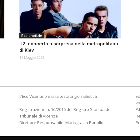
Radionotizie
U2: concerto a sorpresa nella metropolitana
di Kiev
11 Maggio 2022
L’Eco Vicentino è una testata giornalistica
Ed
vi
Registrazione n. 16/2016 del Registro Stampa del
P.
Tribunale di Vicenza
R
Direttore Responsabile: Mariagrazia Bonollo
Pu