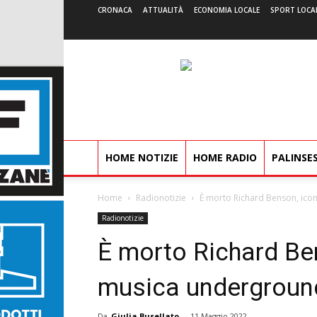
CRONACA
ATTUALITÀ
ECONOMIA LOCALE
SPORT LOCA
HOME NOTIZIE
HOME RADIO
PALINSE
Home
Radionotizie
È morto Richard Benson, ico
Radionotizie
È morto Richard Be
musica underground
Da
Giulia Busellato
-
11 Maggio 2022