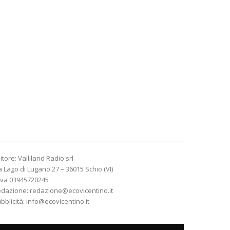
itore: Valliland Radio srl
a Lago di Lugano 27 – 36015 Schio (VI)
Iva 03945720245
edazione:
redazione@ecovicentino.it
bblicità:
info@ecovicentino.it