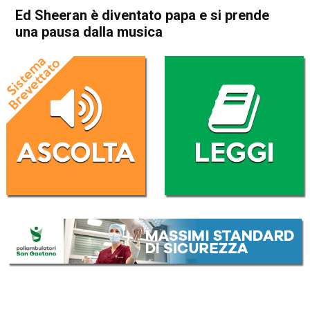
Ed Sheeran è diventato papa e si prende
una pausa dalla musica
Home
Radionotizie
Radionotizie
Ed Sheeran è diventato papa
e si prende una pausa dalla
musica
Da
Redazione Nazionale
2 Settembre 2020
(aggiornato il
2 Settembre 2020 12:30
)
ASCOLTA L'AUDIO