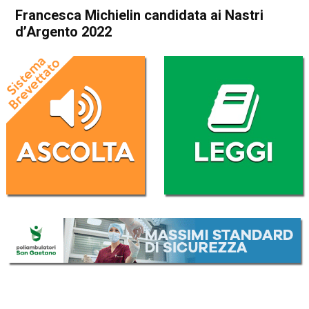
Francesca Michielin candidata ai Nastri
d’Argento 2022
Home
Radionotizie
Radionotizie
Francesca Michielin
candidata ai Nastri d’Argento
2022
Da
Mr. Charly
6 Giugno 2022
ASCOLTA L'AUDIO