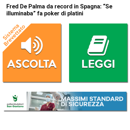
Fred De Palma da record in Spagna: “Se
illuminaba” fa poker di platini
Home
Radionotizie
Radionotizie
Fred De Palma da record in
Spagna: “Se illuminaba” fa
poker di platini
Da
Redazione
11 Settembre 2020
ASCOLTA L'AUDIO