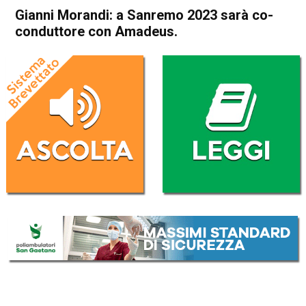
Gianni Morandi: a Sanremo 2023 sarà co-
conduttore con Amadeus.
Home
Radionotizie
Radionotizie
Gianni Morandi: a Sanremo
2023 sarà co-conduttore con
Amadeus.
Da
Mr. Charly
12 Luglio 2022
ASCOLTA L'AUDIO