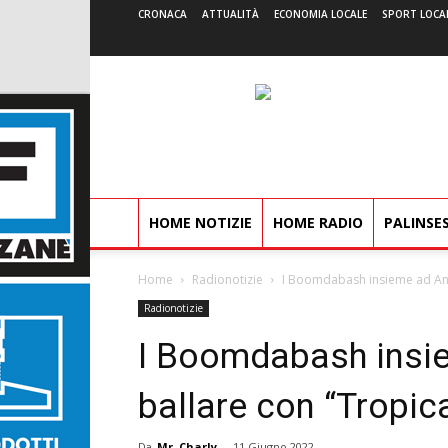
CRONACA
ATTUALITÀ
ECONOMIA LOCALE
SPORT LOCA
HOME NOTIZIE
HOME RADIO
PALINSE
Home
Radionotizie
I Boomdabash insieme ad Anna
Radionotizie
I Boomdabash insie
ballare con “Tropic
Da
Mr. Charly
-
11 Giugno 2022