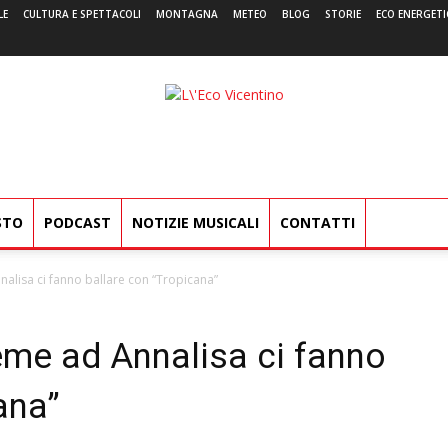
LE
CULTURA E SPETTACOLI
MONTAGNA
METEO
BLOG
STORIE
ECO ENERGETI
L'Eco
Vicentino
STO
PODCAST
NOTIZIE MUSICALI
CONTATTI
lisa ci fanno ballare con “Tropicana”
me ad Annalisa ci fanno
ana”