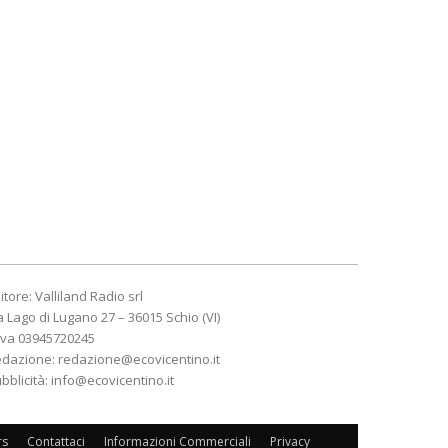
itore: Valliland Radio srl
a Lago di Lugano 27 – 36015 Schio (VI)
Iva 03945720245
edazione:
redazione@ecovicentino.it
bblicità:
info@ecovicentino.it
rs
Contattaci
Informazioni Commerciali
Privacy