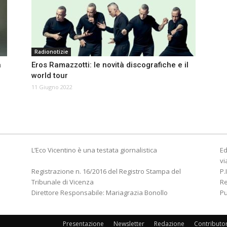
Radionotizie
a
Eros Ramazzotti: le novità discografiche e il
world tour
11 Giugno 2022
L’Eco Vicentino è una testata giornalistica
Ed
vi
Registrazione n. 16/2016 del Registro Stampa del
P.
Tribunale di Vicenza
R
Direttore Responsabile: Mariagrazia Bonollo
Pu
Presentazione
Newsletter
Redazione
Contributo