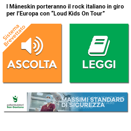
I Måneskin porteranno il rock italiano in giro
per l’Europa con “Loud Kids On Tour”
Home
Radionotizie
Radionotizie
I Måneskin porteranno il rock
italiano in giro per l’Europa
con “Loud Kids On Tour”
Da
Radio eco
30 Settembre 2021
ASCOLTA L'AUDIO