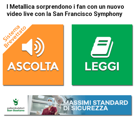
I Metallica sorprendono i fan con un nuovo
video live con la San Francisco Symphony
Home
Radionotizie
Radionotizie
I Metallica sorprendono i fan
con un nuovo video live con
la San Francisco Symphony
Da
Redazione Nazionale
6 Agosto 2020
(aggiornato il
6 Agosto 2020 21:55
)
ASCOLTA L'AUDIO