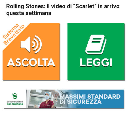
Rolling Stones: il video di “Scarlet” in arrivo
questa settimana
Home
Radionotizie
Radionotizie
Rolling Stones: il video di
“Scarlet” in arrivo questa
settimana
Da
Redazione Nazionale
5 Agosto 2020
(aggiornato il
5 Agosto 2020 13:31
)
ASCOLTA L'AUDIO