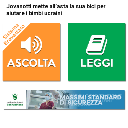
Jovanotti mette all’asta la sua bici per
aiutare i bimbi ucraini
Home
Radionotizie
Radionotizie
Jovanotti mette all’asta la
sua bici per aiutare i bimbi
ucraini
Da
Mr. Charly
19 Aprile 2022
(aggiornato il
21 Aprile 2022 15:46
)
ASCOLTA L'AUDIO