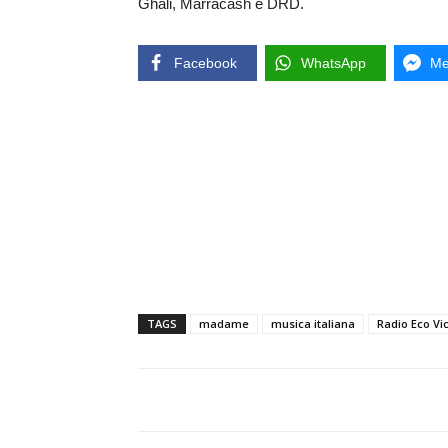
Ghali, Marracash e DRD.
Facebook
WhatsApp
Me
TAGS
madame
musica italiana
Radio Eco Vi