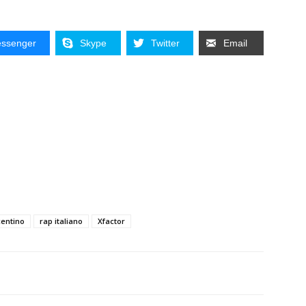
ssenger
Skype
Twitter
Email
centino
rap italiano
Xfactor