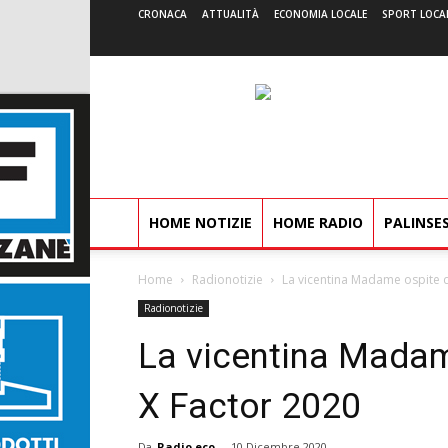
CRONACA
ATTUALITÀ
ECONOMIA LOCALE
SPORT LOCA
HOME NOTIZIE
HOME RADIO
PALINSE
Home
Radionotizie
La vicentina Madame ospite de
Radionotizie
La vicentina Madame
X Factor 2020
Da
Radio eco
-
10 Dicembre 2020