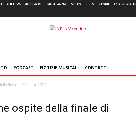
LE
CULTURA E SPETTACOLI
MONTAGNA
METEO
BLOG
STORIE
ECO ENERGETI
L'Eco
Vicentino
STO
PODCAST
NOTIZIE MUSICALI
CONTATTI
lla finale di X Factor 2020
 ospite della finale di