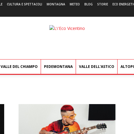
LE
CULTURA E SPETTACOLI
MONTAGNA
METEO
BLOG
STORIE
ECO ENERGETI
L'Eco
Vicentino
VALLE DEL CHIAMPO
PEDEMONTANA
VALLE DELL’ASTICO
ALTOP