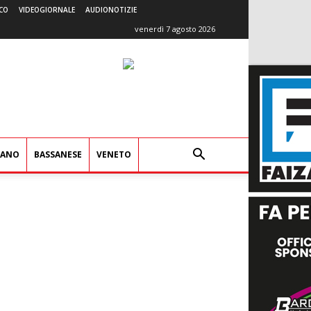
CO
VIDEOGIORNALE
AUDIONOTIZIE
venerdì 7 agosto 2026
IANO
BASSANESE
VENETO