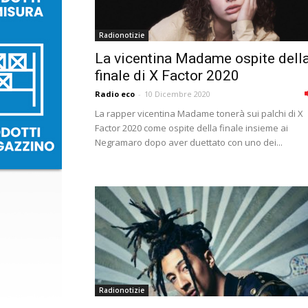
Radionotizie
La vicentina Madame ospite dell
finale di X Factor 2020
Radio eco
-
10 Dicembre 2020
La rapper vicentina Madame tonerà sui palchi di X
Factor 2020 come ospite della finale insieme ai
Negramaro dopo aver duettato con uno dei...
Radionotizie